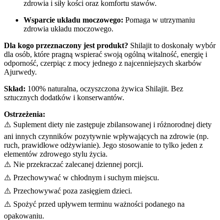
zdrowia i siły kości oraz komfortu stawów.
Wsparcie układu moczowego:
Pomaga w utrzymaniu
zdrowia układu moczowego.
Dla kogo przeznaczony jest produkt?
Shilajit to doskonały wybór
dla osób, które pragną wspierać swoją ogólną witalność, energię i
odporność, czerpiąc z mocy jednego z najcenniejszych skarbów
Ajurwedy.
Skład:
100% naturalna, oczyszczona żywica Shilajit. Bez
sztucznych dodatków i konserwantów.
Ostrzeżenia:
⚠️ Suplement diety nie zastępuje zbilansowanej i różnorodnej diety
ani innych czynników pozytywnie wpływających na zdrowie (np.
ruch, prawidłowe odżywianie). Jego stosowanie to tylko jeden z
elementów zdrowego stylu życia.
⚠️ Nie przekraczać zalecanej dziennej porcji.
⚠️ Przechowywać w chłodnym i suchym miejscu.
⚠️ Przechowywać poza zasięgiem dzieci.
⚠️ Spożyć przed upływem terminu ważności podanego na
opakowaniu.