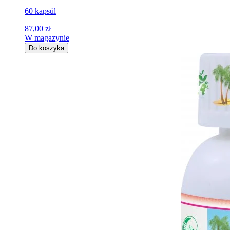
60 kapsúl
87,00 zł
W magazynie
Do koszyka