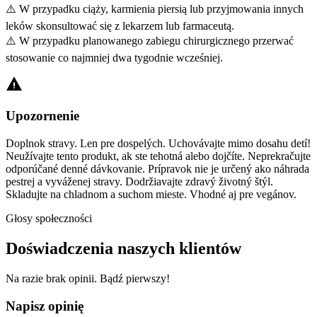
⚠️ W przypadku ciąży, karmienia piersią lub przyjmowania innych
leków skonsultować się z lekarzem lub farmaceutą.
⚠️ W przypadku planowanego zabiegu chirurgicznego przerwać
stosowanie co najmniej dwa tygodnie wcześniej.
warning
Upozornenie
Doplnok stravy. Len pre dospelých. Uchovávajte mimo dosahu detí!
Neužívajte tento produkt, ak ste tehotná alebo dojčíte. Neprekračujte
odporúčané denné dávkovanie. Prípravok nie je určený ako náhrada
pestrej a vyváženej stravy. Dodržiavajte zdravý životný štýl.
Skladujte na chladnom a suchom mieste. Vhodné aj pre vegánov.
Głosy społeczności
Doświadczenia naszych klientów
Na razie brak opinii. Bądź pierwszy!
Napisz opinię