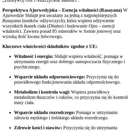
„Zdobywcę Gór i Niszczyciela Słabości”.
Perspektywa Ajurwedyjska – Esencja witalności (Rasayana)
W
Ajurwedzie Shilajit jest uważany za jedną z najpotężniejszych
Rasayana
(toników odżywczych), która wspiera odżywienie
wszystkich tkanek ciała (
Dhatus
) i budowanie
Ojas
– esencji
witalności. Zawiera ponad 85 minerałów w formie jonowej oraz
wysoką ilość kwasu fulwowego.
Kluczowe właściwości składników zgodne z UE:
Witalność i energia:
Shilajit wspiera witalność, pomaga w
utrzymaniu energii oraz dobrego samopoczucia fizycznego i
psychicznego.
Wsparcie układu odpornościowego:
Przyczynia się do
prawidłowego funkcjonowania układu odpornościowego.
Metabolizm i kontrola wagi:
Wspiera prawidłowy
metabolizm tłuszczów i cukrów, co przyczynia się do kontroli
masy ciała.
Wsparcie układu rozrodczego:
Pomaga w utrzymaniu
zdrowia męskiego i żeńskiego układu rozrodczego.
Zdrowie kości i stawów:
Przyczynia się do utrzymania