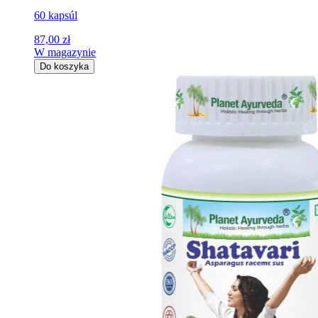
60 kapsúl
87,00 zł
W magazynie
Do koszyka