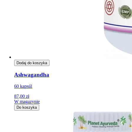
Dodaj do koszyka
Ashwagandha
60 kapsúl
87,00 zł
W magazynie
Do koszyka