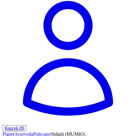
Koszyk (0)
PlanetAyurveda
Polecane
Shilajit (MUMIO)