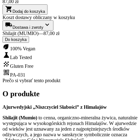
87,00 zł
shopping_cart
Dodaj do koszyka
Koszt dostawy obliczany w koszyku
local_shipping
expand_more
Dostawa i zwroty
Shilajit (MUMIO)
—
87,00 zł
Do koszyka
eco
100% Vegan
science
Lab Tested
grain
Gluten Free
qr_code_2
PA-031
Prečo si vybrať tento produkt
O produkte
Ajurwedyjski „Niszczyciel Słabości” z Himalajów
Shilajit (Mumio)
to cenna, organiczno-mineralna żywica, naturalnie
występująca w wysokogórskich rejonach Himalajów. W ajurwedzie
od wieków jest uznawany za jeden z najpotężniejszych środków
odżywczych, a jego nazwa w sanskrycie symbolicznie oznacza