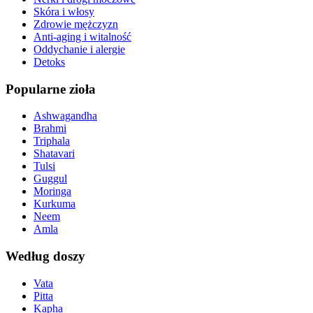
Skóra i włosy
Zdrowie mężczyzn
Anti-aging i witalność
Oddychanie i alergie
Detoks
Popularne zioła
Ashwagandha
Brahmi
Triphala
Shatavari
Tulsi
Guggul
Moringa
Kurkuma
Neem
Amla
Według doszy
Vata
Pitta
Kapha