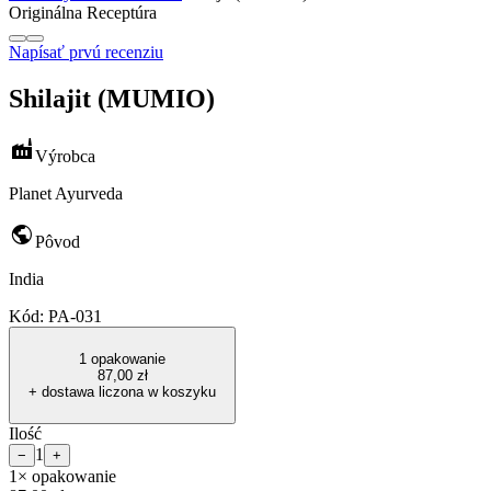
Originálna Receptúra
Napísať prvú recenziu
Shilajit (MUMIO)
factory
Výrobca
Planet Ayurveda
public
Pôvod
India
Kód:
PA-031
1 opakowanie
87,00 zł
+ dostawa liczona w koszyku
Ilość
1
−
+
1× opakowanie