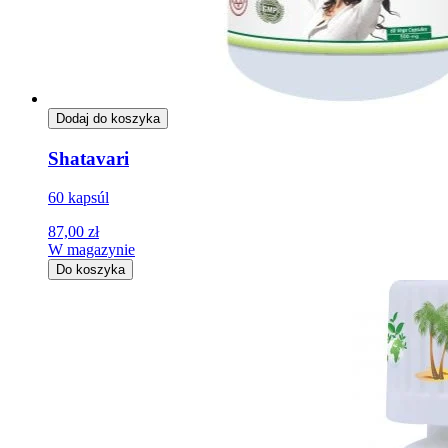
Dodaj do koszyka
Shatavari
60 kapsúl
87,00 zł
W magazynie
Do koszyka